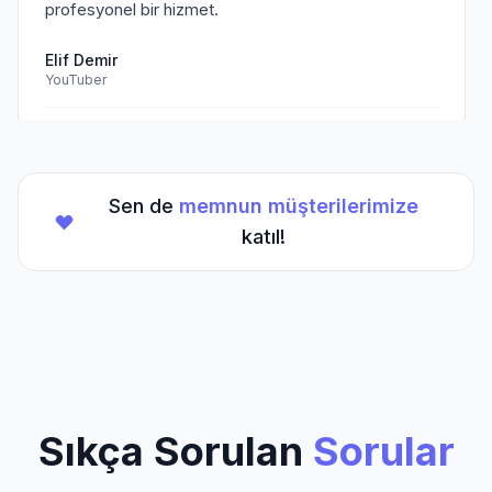
profesyonel bir hizmet.
Elif Demir
YouTuber
Doğrulanmış Müşteri
Sen de
memnun müşterilerimize
★
★
★
★
★
(5/5)
katıl!
TikTok hesabım için aldığım hizmet beklentilerimi
aştı. Kesinlikle tavsiye ederim.
Mehmet Kaya
TikTok Creator
Doğrulanmış Müşteri
Sıkça Sorulan
Sorular