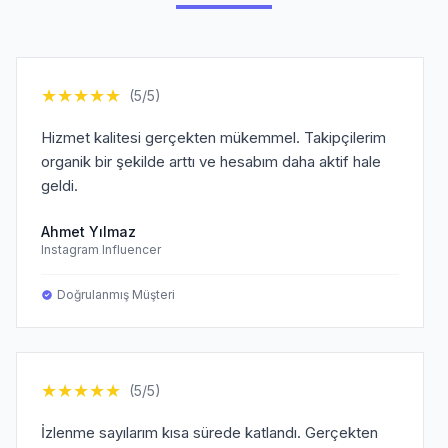
★
★
★
★
★
(5/5)
Hizmet kalitesi gerçekten mükemmel. Takipçilerim
organik bir şekilde arttı ve hesabım daha aktif hale
geldi.
Ahmet Yılmaz
Instagram Influencer
Doğrulanmış Müşteri
★
★
★
★
★
(5/5)
İzlenme sayılarım kısa sürede katlandı. Gerçekten