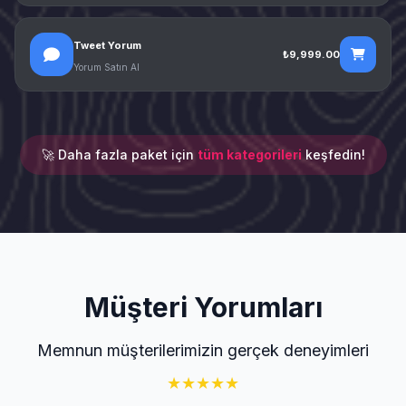
Tweet Yorum
₺9,999.00
Yorum Satın Al
🚀 Daha fazla paket için
tüm kategorileri
keşfedin!
Müşteri Yorumları
Memnun müşterilerimizin gerçek deneyimleri
★
★
★
★
★