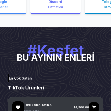
ogle
Discord
Tele
etleri
Hizmetleri
Hizme
#Keşfet
BU AYININ ENLERİ
En Çok Satan
TikTok Ürünleri
Türk Beğeni Satın Al
₺2,500.00
Beğeni Satın Al