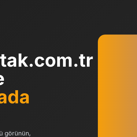
tak.com.tr
e
ada
ü görünün,