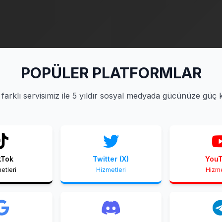
POPÜLER PLATFORMLAR
farklı servisimiz ile 5 yıldır sosyal medyada gücünüze güç 
kTok
Twitter (X)
You
etleri
Hizmetleri
Hizme