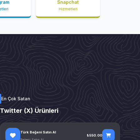
gram
Snapchat
tleri
Hizmetleri
En Çok Satan
Twitter (X) Ürünleri
Türk Beğeni Satın Al
₺550.00
Beğeni Satın Al