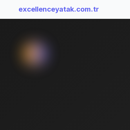
excellenceyatak.com.tr