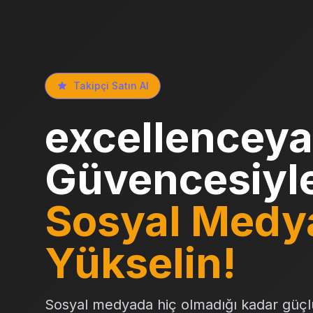
Takipçi Satın Al
excellenceya
Güvencesiyl
Sosyal Medy
Yükselin!
Sosyal medyada hiç olmadığı kadar güçl