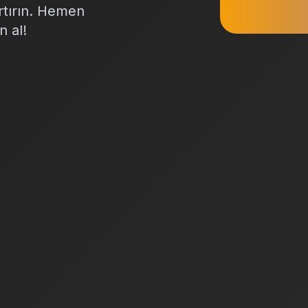
artırın. Hemen
n al!