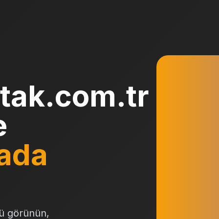
tak.com.tr
e
ada
ü görünün,