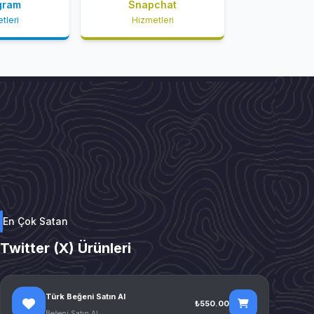
gram
Snapchat
tleri
Hizmetleri
En Çok Satan
Twitter (X) Ürünleri
Türk Beğeni Satın Al
₺550.00
Beğeni Satın Al