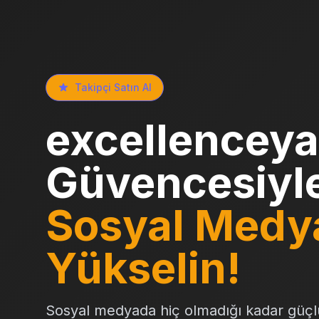
Takipçi Satın Al
excellenceya
Güvencesiyl
Sosyal Medy
Yükselin!
Sosyal medyada hiç olmadığı kadar güçl