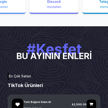
ogle
Discord
Tele
etleri
Hizmetleri
Hizme
#Keşfet
BU AYININ ENLERİ
En Çok Satan
TikTok Ürünleri
Türk Beğeni Satın Al
₺2,500.00
Beğeni Satın Al