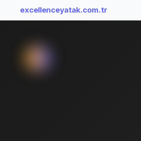
excellenceyatak.com.tr