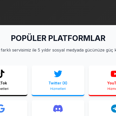
POPÜLER PLATFORMLAR
farklı servisimiz ile 5 yıldır sosyal medyada gücünüze güç 
kTok
Twitter (X)
You
etleri
Hizmetleri
Hizme