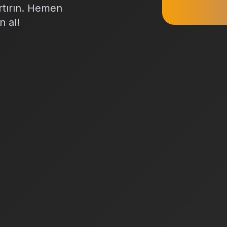
artırın. Hemen
n al!