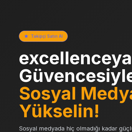
Takipçi Satın Al
excellenceya
Güvencesiyl
Sosyal Medy
Yükselin!
Sosyal medyada hiç olmadığı kadar güçl