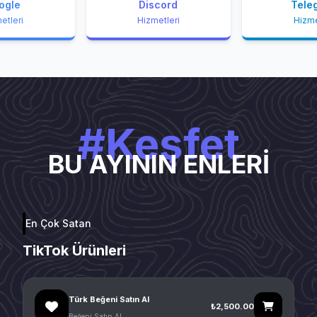
ogle
Discord
Tele
etleri
Hizmetleri
Hizme
#Keşfet
BU AYININ ENLERİ
En Çok Satan
TikTok Ürünleri
Türk Beğeni Satın Al
₺2,500.00
Beğeni Satın Al