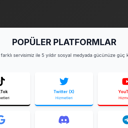
POPÜLER PLATFORMLAR
farklı servisimiz ile 5 yıldır sosyal medyada gücünüze güç 
kTok
Twitter (X)
You
etleri
Hizmetleri
Hizme