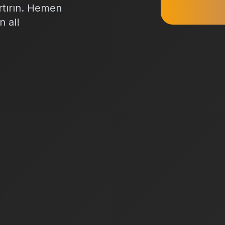
artırın. Hemen
n al!