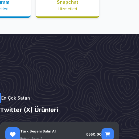
gram
Snapchat
tleri
Hizmetleri
En Çok Satan
Twitter (X) Ürünleri
Türk Beğeni Satın Al
₺550.00
Beğeni Satın Al