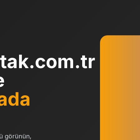
tak.com.tr
e
ada
ü görünün,