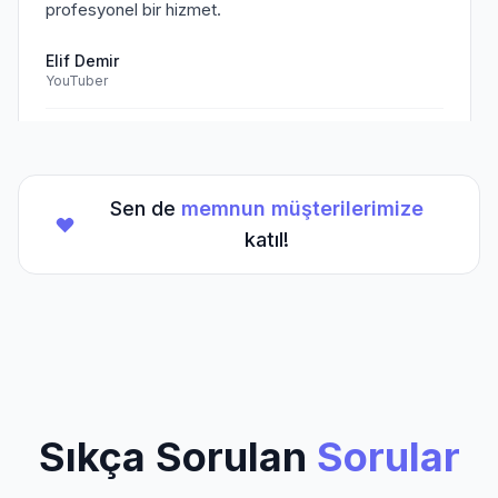
profesyonel bir hizmet.
Elif Demir
YouTuber
Doğrulanmış Müşteri
Sen de
memnun müşterilerimize
★
★
★
★
★
(5/5)
katıl!
TikTok hesabım için aldığım hizmet beklentilerimi
aştı. Kesinlikle tavsiye ederim.
Mehmet Kaya
TikTok Creator
Doğrulanmış Müşteri
Sıkça Sorulan
Sorular