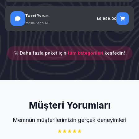
Tweet Yorum
₺9,999.00
Yorum Satın Al
🚀 Daha fazla paket için
tüm kategorileri
keşfedin!
Müşteri Yorumları
Memnun müşterilerimizin gerçek deneyimleri
★
★
★
★
★