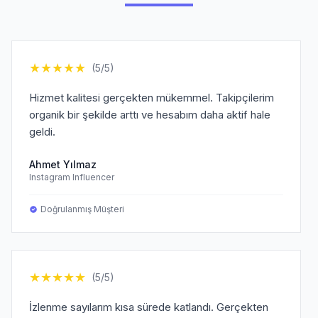
★
★
★
★
★
(5/5)
Hizmet kalitesi gerçekten mükemmel. Takipçilerim
organik bir şekilde arttı ve hesabım daha aktif hale
geldi.
Ahmet Yılmaz
Instagram Influencer
Doğrulanmış Müşteri
★
★
★
★
★
(5/5)
İzlenme sayılarım kısa sürede katlandı. Gerçekten