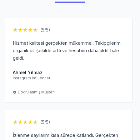
★
★
★
★
★
(5/5)
Hizmet kalitesi gerçekten mükemmel. Takipçilerim
organik bir şekilde arttı ve hesabım daha aktif hale
geldi.
Ahmet Yılmaz
Instagram Influencer
Doğrulanmış Müşteri
★
★
★
★
★
(5/5)
İzlenme sayılarım kısa sürede katlandı. Gerçekten