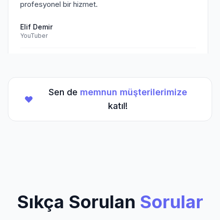
profesyonel bir hizmet.
Elif Demir
YouTuber
Doğrulanmış Müşteri
Sen de
memnun müşterilerimize
★
★
★
★
★
(5/5)
katıl!
TikTok hesabım için aldığım hizmet beklentilerimi
aştı. Kesinlikle tavsiye ederim.
Mehmet Kaya
TikTok Creator
Doğrulanmış Müşteri
Sıkça Sorulan
Sorular