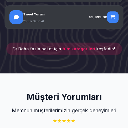
Tweet Yorum
₺9,999.00
Yorum Satın Al
🚀 Daha fazla paket için
tüm kategorileri
keşfedin!
Müşteri Yorumları
Memnun müşterilerimizin gerçek deneyimleri
★
★
★
★
★