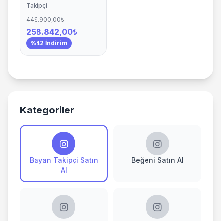
Takipçi
449.900,00₺
258.842,00₺
%42 İndirim
Kategoriler
Bayan Takipçi Satın
Beğeni Satın Al
Al