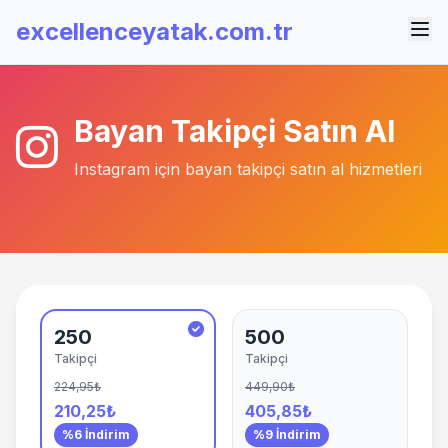
excellenceyatak.com.tr
Bayan Takipçi Satın Al
Instagram için bayan takipçi satın al hizmetleri
250
500
Takipçi
Takipçi
224,95₺
449,90₺
210,25₺
405,85₺
%6 İndirim
%9 İndirim