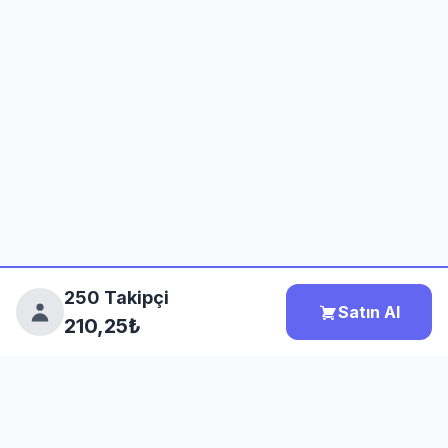
250 Takipçi
Satın Al
210,25₺