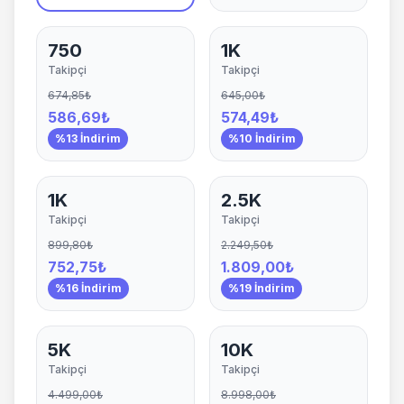
750
1K
Takipçi
Takipçi
674,85₺
645,00₺
586,69₺
574,49₺
%13 İndirim
%10 İndirim
1K
2.5K
Takipçi
Takipçi
899,80₺
2.249,50₺
752,75₺
1.809,00₺
%16 İndirim
%19 İndirim
5K
10K
Takipçi
Takipçi
4.499,00₺
8.998,00₺