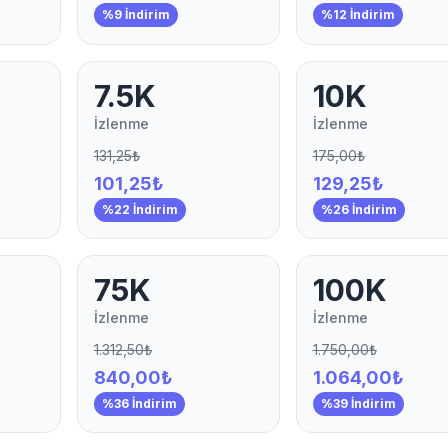
%9 İndirim
%12 İndirim
7.5K
10K
İzlenme
İzlenme
131,25₺
175,00₺
101,25₺
129,25₺
%22 İndirim
%26 İndirim
75K
100K
İzlenme
İzlenme
1.312,50₺
1.750,00₺
840,00₺
1.064,00₺
%36 İndirim
%39 İndirim