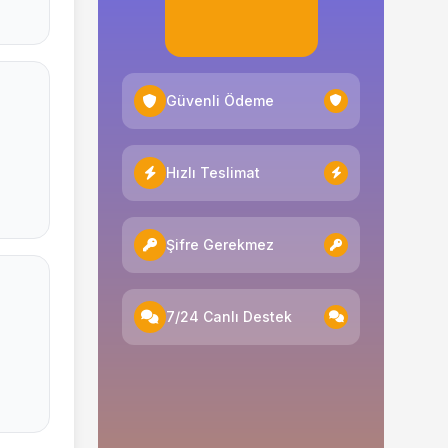
Güvenli Ödeme
Hızlı Teslimat
Şifre Gerekmez
7/24 Canlı Destek