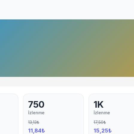
750
1K
İzlenme
İzlenme
13,13₺
17,50₺
11,84₺
15,25₺