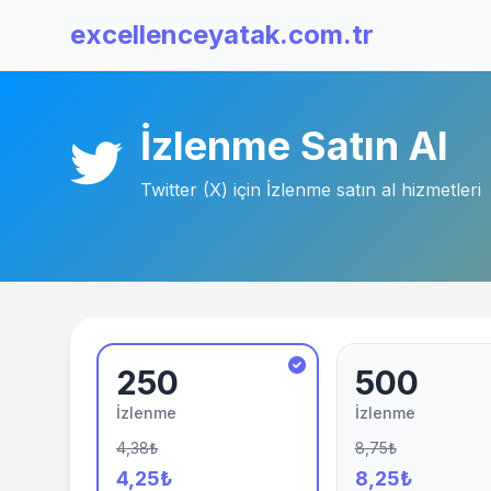
excellenceyatak.com.tr
İzlenme Satın Al
Twitter (X) için İzlenme satın al hizmetleri
250
500
İzlenme
İzlenme
4,38₺
8,75₺
4,25₺
8,25₺