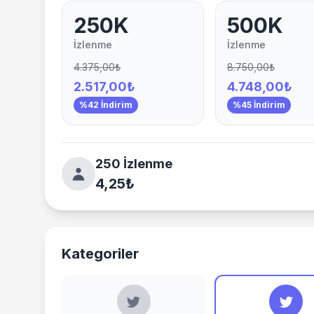
250K
500K
İzlenme
İzlenme
4.375,00₺
8.750,00₺
2.517,00₺
4.748,00₺
%42 İndirim
%45 İndirim
250 İzlenme
4,25₺
Kategoriler