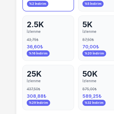
%2 İndirim
%5 İndirim
2.5K
5K
İzlenme
İzlenme
43,75₺
87,50₺
36,60₺
70,00₺
%16 İndirim
%20 İndirim
25K
50K
İzlenme
İzlenme
437,50₺
875,00₺
308,88₺
589,25₺
%29 İndirim
%32 İndirim