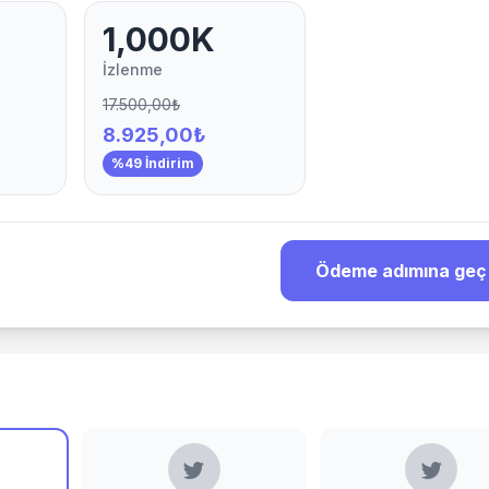
1,000K
İzlenme
17.500,00₺
8.925,00₺
%49 İndirim
Ödeme adımına geç