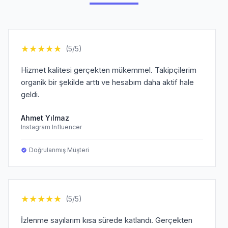
★
★
★
★
★
(5/5)
Hizmet kalitesi gerçekten mükemmel. Takipçilerim
organik bir şekilde arttı ve hesabım daha aktif hale
geldi.
Ahmet Yılmaz
Instagram Influencer
Doğrulanmış Müşteri
★
★
★
★
★
(5/5)
İzlenme sayılarım kısa sürede katlandı. Gerçekten