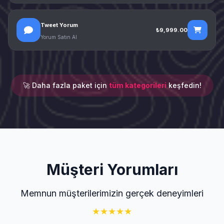
Tweet Yorum
₺9,999.00
Yorum Satın Al
🚀 Daha fazla paket için
tüm kategorileri
keşfedin!
Müşteri Yorumları
Memnun müşterilerimizin gerçek deneyimleri
★
★
★
★
★