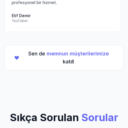
profesyonel bir hizmet.
Elif Demir
YouTuber
Doğrulanmış Müşteri
Sen de
memnun müşterilerimize
★
★
★
★
★
(5/5)
katıl!
TikTok hesabım için aldığım hizmet beklentilerimi
aştı. Kesinlikle tavsiye ederim.
Mehmet Kaya
TikTok Creator
Doğrulanmış Müşteri
Sıkça Sorulan
Sorular