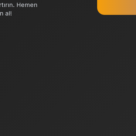
artırın. Hemen
n al!