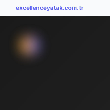
excellenceyatak.com.tr