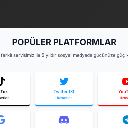
POPÜLER PLATFORMLAR
farklı servisimiz ile 5 yıldır sosyal medyada gücünüze güç 
kTok
Twitter (X)
You
etleri
Hizmetleri
Hizme