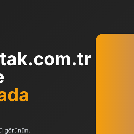
tak.com.tr
e
ada
ü görünün,