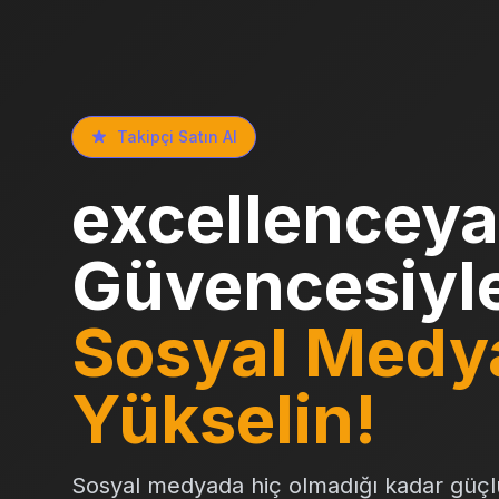
Takipçi Satın Al
excellenceya
Güvencesiyl
Sosyal Medy
Yükselin!
Sosyal medyada hiç olmadığı kadar güçl