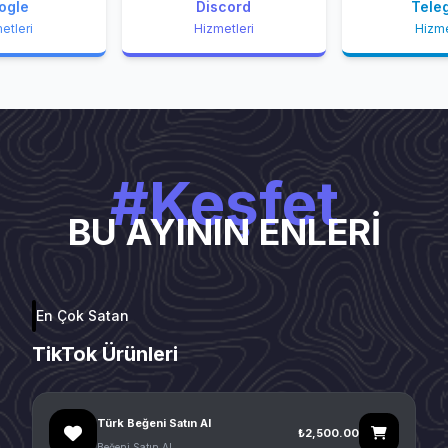
ogle
Discord
Tele
etleri
Hizmetleri
Hizme
#Keşfet
BU AYININ ENLERİ
En Çok Satan
TikTok Ürünleri
Türk Beğeni Satın Al
₺2,500.00
Beğeni Satın Al