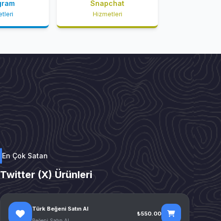
gram
Snapchat
tleri
Hizmetleri
En Çok Satan
Twitter (X) Ürünleri
Türk Beğeni Satın Al
₺550.00
Beğeni Satın Al